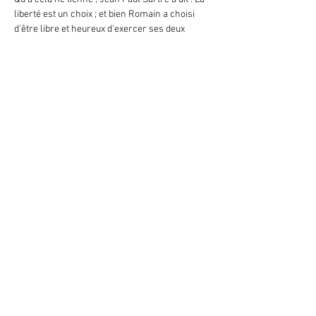
liberté est un choix ; et bien Romain a choisi 
d'être libre et heureux d'exercer ses deux 
métiers !
Il vous embarque donc dans son univers 
surprenant , où la gourmandise se marie 
parfaitement avec l'illusion.
Armé de son fouet... Romain vous embarque 
pour un voyage sucré, plein d'humour et de 
Magie.
Afficher plus
Partager cet événement