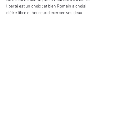
liberté est un choix ; et bien Romain a choisi 
d'être libre et heureux d'exercer ses deux 
métiers !
Il vous embarque donc dans son univers 
surprenant , où la gourmandise se marie 
parfaitement avec l'illusion.
Armé de son fouet... Romain vous embarque 
pour un voyage sucré, plein d'humour et de 
Magie.
Afficher plus
Partager cet événement