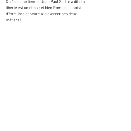
Qu'à cela ne tienne , Jean Paul Sartre a dit : La 
liberté est un choix ; et bien Romain a choisi 
d'être libre et heureux d'exercer ses deux 
métiers !
Il vous embarque donc dans son univers 
surprenant , où la gourmandise se marie 
parfaitement avec l'illusion.
Armé de son fouet , Romain vous embarque 
pour un voyage sucré, plein d'humour et de 
Magie .
Afficher plus
Partager cet événement