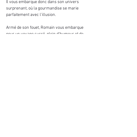
Il vous embarque donc dans son univers 
surprenant, où la gourmandise se marie 
parfaitement avec l'illusion.
Armé de son fouet, Romain vous embarque 
pour un voyage sucré, plein d'humour et de 
Magie. Il vous confiera ses dilemmes, ses 
astuces et ses meilleurs recettes !
Un spectacle à déguster comme une 
gourmandise avec des yeux d'enfant. Avec 
Romain le Magissier Paticien, tous les 
ingrédients sont réunis pour passer un 
délicieux moment de magie ou un moment…
Afficher plus
Partager cet événement