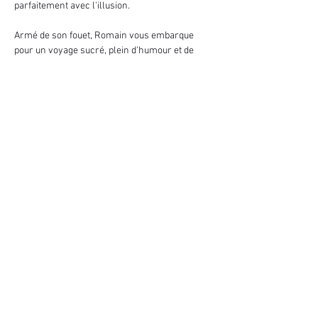
parfaitement avec l'illusion.
Armé de son fouet, Romain vous embarque 
pour un voyage sucré, plein d'humour et de 
Magie. Il vous confiera ses dilemmes, ses 
astuces et ses meilleurs recettes !
Un spectacle à déguster comme une 
gourmandise avec des yeux d'enfant. Avec 
Romain le Magissier Paticien, tous les 
ingrédients sont réunis pour passer un 
délicieux moment de magie ou un moment…
Afficher plus
Partager cet événement