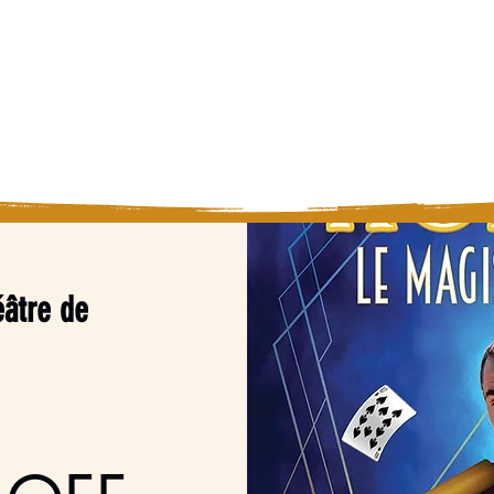
ier, Mentaliste
Magie/Mentalisme
P
êt d'oublier !
âtre de