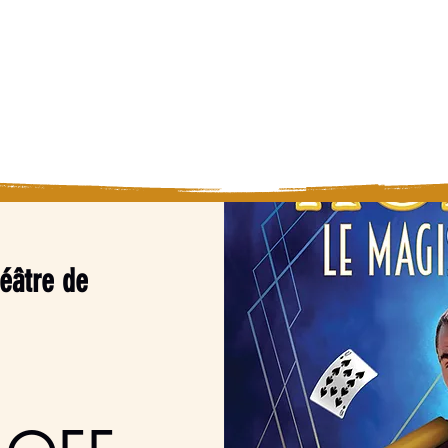
ier, Mentaliste
Magie/Mentalisme
P
êt d'oublier !
éâtre de